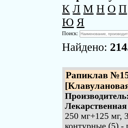
К
Л
М
Н
О
П
Ю
Я
Поиск:
Найдено:
214
Рапиклав №1
[Клавулановая
Производитель
Лекарственная
250 мг+125 мг, 
контурные (5) -