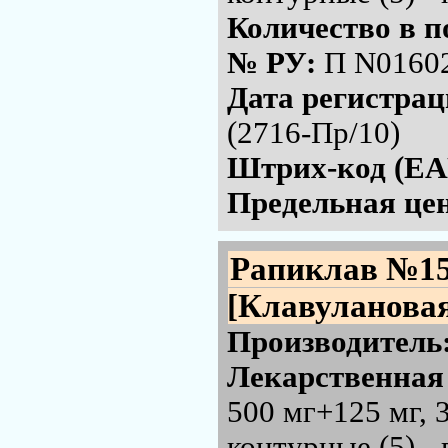
Количество в п
№ РУ:
П N0160
Дата регистра
(2716-Пр/10)
Штрих-код (EA
Предельная цен
Рапиклав №1
[Клавулановая
Производитель
Лекарственная
500 мг+125 мг, 
контурные (5) -