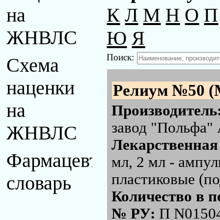
К
Л
М
Н
О
П
на
Ю
Я
ЖНВЛС
Поиск:
Схема
наценки
Релиум №50 (
на
Производитель
завод "Польфа" 
ЖНВЛС
Лекарственная
Фармацевтический
мл, 2 мл - ампу
пластиковые (по
словарь
Количество в п
№ РУ:
П N0150