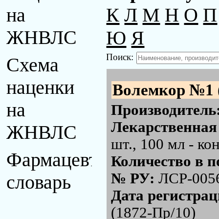
К
Л
М
Н
О
П
на
Ю
Я
ЖНВЛС
Поиск:
Схема
наценки
Волемкор №1 
на
Производитель
Лекарственная
ЖНВЛС
шт., 100 мл - к
Фармацевтический
Количество в п
№ РУ:
ЛСР-005
словарь
Дата регистра
(1872-Пр/10)