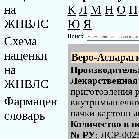
К
Л
М
Н
О
П
на
Ю
Я
ЖНВЛС
Поиск:
Схема
наценки
Веро-Аспараг
на
Производитель
Лекарственная
ЖНВЛС
приготовления р
Фармацевтический
внутримышечного
пачки картонны
словарь
Количество в п
№ РУ:
ЛСР-002