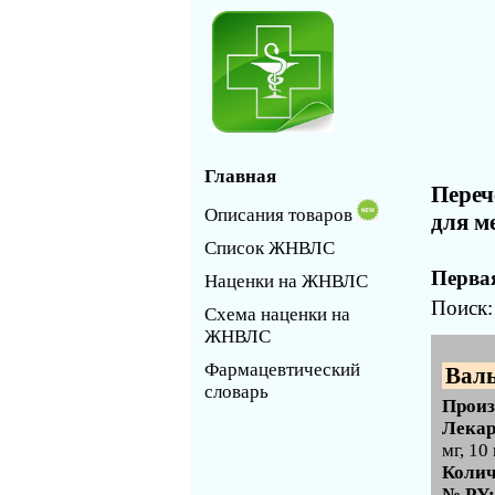
Главная
Переч
Описания товаров
для м
Список ЖНВЛС
Первая
Наценки на ЖНВЛС
Поиск
Схема наценки на
ЖНВЛС
Фармацевтический
Валь
словарь
Произ
Лекар
мг, 10
Колич
№ РУ