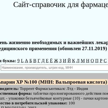
Сайт-справочик для фармац
ень жизненно необходимых и важнейших лека
едицинского применения (обновлен 27.11.2019)
 буква:
9
L
А
Б
В
Г
Д
Е
Ё
Ж
З
И
Й
К
Л
М
Н
О
П
Р
С
:
парин ХР №100 (МНН: Вальпроевая кислота)
водитель:
Торрент Фармасьютикалс Лтд - Индия
ственная форма:
таблетки пролонгированного действия по
 шт. - упаковки безъячейковые контурные (10) - пачки картон
ество в потребительской упаковке:
100
:
П N015033/01-2003