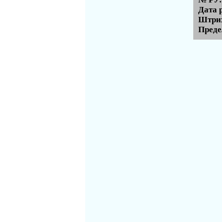
Дата 
Штрих
Преде