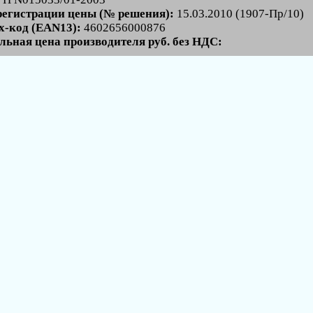
регистрации цены (№ решения):
15.03.2010 (1907-Пр/10)
-код (EAN13):
4602656000876
льная цена производителя руб. без НДС: