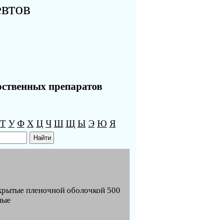
евтов
рственных препаратов
Т
У
Ф
Х
Ц
Ч
Ш
Щ
Ы
Э
Ю
Я
крытые пленочной оболочкой 500
ные