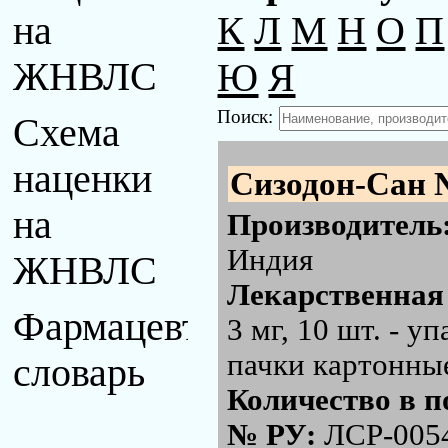
К
Л
М
Н
О
П
на
Ю
Я
ЖНВЛС
Поиск:
Схема
наценки
Сизодон-Сан 
на
Производитель
Индия
ЖНВЛС
Лекарственная
Фармацевтический
3 мг, 10 шт. - 
пачки картонны
словарь
Количество в п
№ РУ:
ЛСР-005