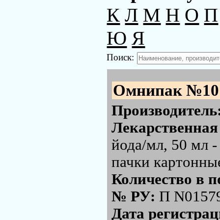
К
Л
М
Н
О
П
Ю
Я
Поиск:
Омнипак №10
Производитель
Лекарственная
йода/мл, 50 мл 
пачки картонны
Количество в п
№ РУ:
П N0157
Дата регистра