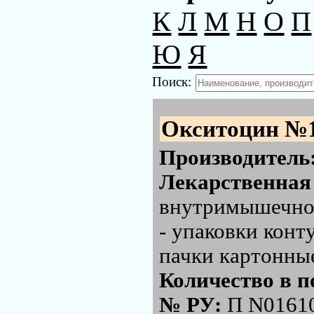
К
Л
М
Н
О
П
Ю
Я
Поиск:
Окситоцин №1
Производитель
Лекарственная
внутримышечног
- упаковки конт
пачки картонны
Количество в п
№ РУ:
П N0161