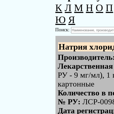
К
Л
М
Н
О
П
Ю
Я
Поиск:
Натрия хлори
Производитель
Лекарственная
РУ - 9 мг/мл), 1
картонные
Количество в п
№ РУ:
ЛСР-009
Дата регистра