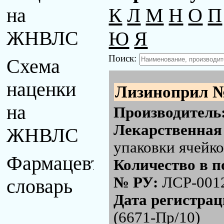
К
Л
М
Н
О
П
на
Ю
Я
ЖНВЛС
Поиск:
Схема
наценки
Лизиноприл 
на
Производитель
Лекарственная
ЖНВЛС
упаковки ячейко
Фармацевтический
Количество в п
№ РУ:
ЛСР-001
словарь
Дата регистра
(6671-Пр/10)