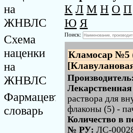
К
Л
М
Н
О
П
на
Ю
Я
ЖНВЛС
Поиск:
Схема
наценки
Кламосар №5
[Клавулановая
на
Производитель
ЖНВЛС
Лекарственная
Фармацевтический
раствора для вн
флаконы (5) - п
словарь
Количество в п
№ РУ:
ЛС-0002