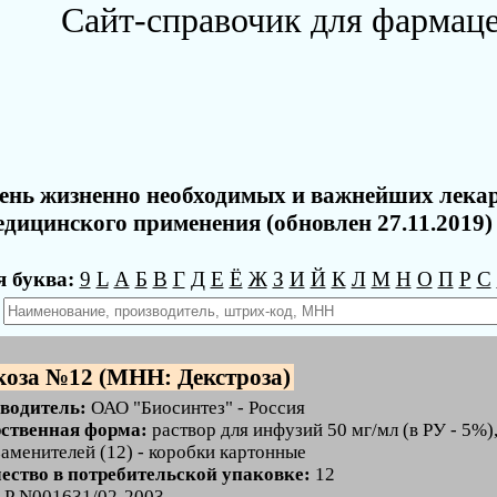
Сайт-справочик для фармац
ень жизненно необходимых и важнейших лека
едицинского применения (обновлен 27.11.2019)
 буква:
9
L
А
Б
В
Г
Д
Е
Ё
Ж
З
И
Й
К
Л
М
Н
О
П
Р
С
:
оза №12 (МНН: Декстроза)
водитель:
ОАО "Биосинтез" - Россия
ственная форма:
раствор для инфузий 50 мг/мл (в РУ - 5%),
аменителей (12) - коробки картонные
ество в потребительской упаковке:
12
:
Р N001631/02-2003