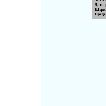
Дата 
Штрих
Преде