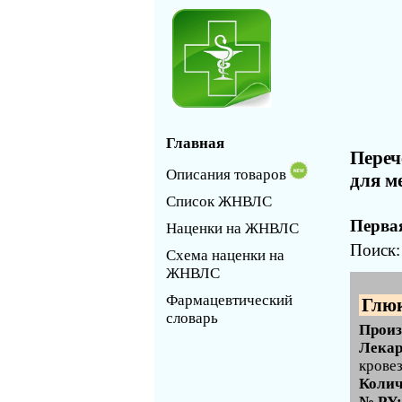
Главная
Переч
Описания товаров
для м
Список ЖНВЛС
Первая
Наценки на ЖНВЛС
Поиск
Схема наценки на
ЖНВЛС
Фармацевтический
Глюк
словарь
Произ
Лекар
кровез
Колич
№ РУ