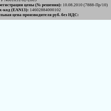
регистрации цены (№ решения):
10.08.2010 (7888-Пр/10)
-код (EAN13):
14602884000102
льная цена производителя руб. без НДС: