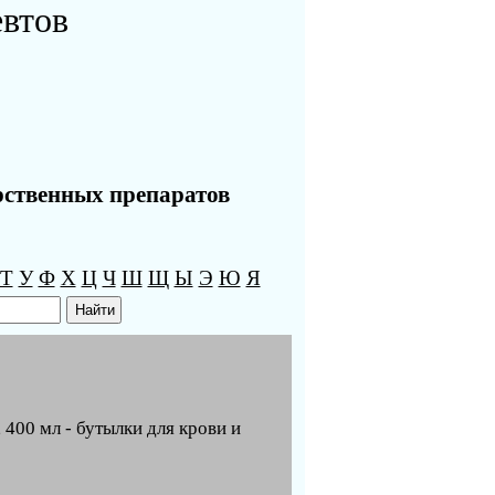
евтов
рственных препаратов
Т
У
Ф
Х
Ц
Ч
Ш
Щ
Ы
Э
Ю
Я
 400 мл - бутылки для крови и