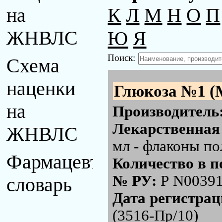
К
Л
М
Н
О
П
на
Ю
Я
ЖНВЛС
Поиск:
Схема
наценки
Глюкоза №1 (
на
Производитель
Лекарственная
ЖНВЛС
мл - флаконы п
Фармацевтический
Количество в п
№ РУ:
Р N00391
словарь
Дата регистра
(3516-Пр/10)