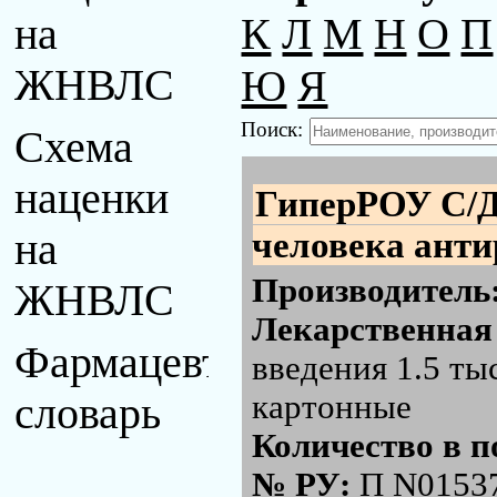
К
Л
М
Н
О
П
на
Ю
Я
ЖНВЛС
Поиск:
Схема
наценки
ГиперРОУ С/
человека анти
на
Производитель
ЖНВЛС
Лекарственная
Фармацевтический
введения 1.5 ты
картонные
словарь
Количество в п
№ РУ:
П N0153