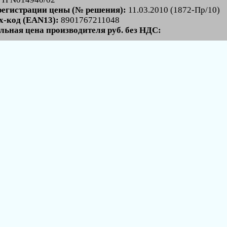
регистрации цены (№ решения):
11.03.2010 (1872-Пр/10)
-код (EAN13):
8901767211048
льная цена производителя руб. без НДС: