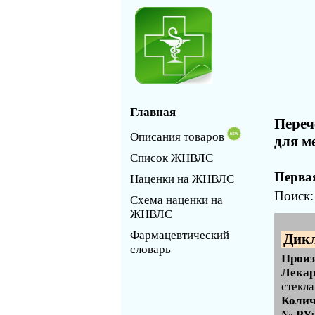
Главная
Переч
Описания товаров
для м
Список ЖНВЛС
Первая
Наценки на ЖНВЛС
Поиск
Схема наценки на
ЖНВЛС
Фармацевтический
Дик
словарь
Произ
Лекар
стекла
Колич
№ РУ