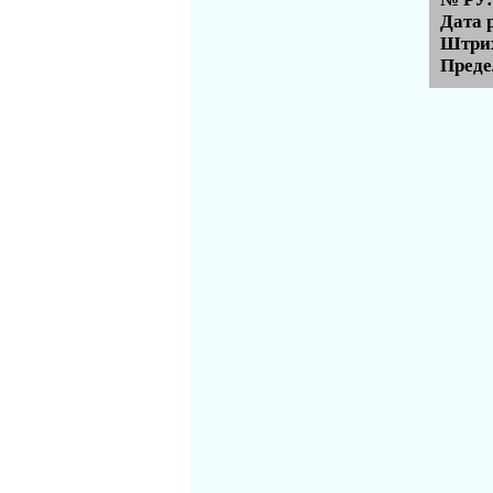
Дата 
Штрих
Преде