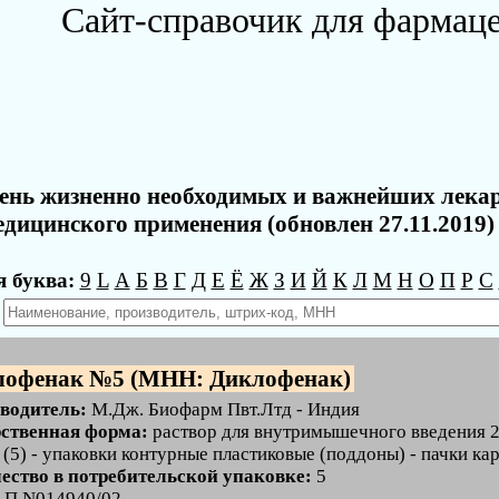
Сайт-справочик для фармац
ень жизненно необходимых и важнейших лека
едицинского применения (обновлен 27.11.2019)
 буква:
9
L
А
Б
В
Г
Д
Е
Ё
Ж
З
И
Й
К
Л
М
Н
О
П
Р
С
:
лофенак №5 (МНН: Диклофенак)
водитель:
М.Дж. Биофарм Пвт.Лтд - Индия
ственная форма:
раствор для внутримышечного введения 25
 (5) - упаковки контурные пластиковые (поддоны) - пачки ка
ество в потребительской упаковке:
5
:
П N014940/02