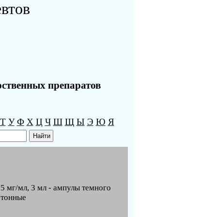
евтов
рственных препаратов
Т
У
Ф
Х
Ц
Ч
Ш
Щ
Ы
Э
Ю
Я
 мг/мл, 3 мл - ампулы темного
ртонные