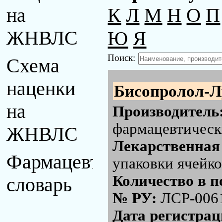
К
Л
М
Н
О
П
на
Ю
Я
ЖНВЛС
Поиск:
Схема
наценки
Бисопролол-Л
на
Производитель
фармацевтически
ЖНВЛС
Лекарственная
Фармацевтический
упаковки ячейко
Количество в п
словарь
№ РУ:
ЛСР-006
Дата регистра