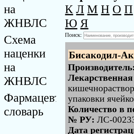
К
Л
М
Н
О
П
на
Ю
Я
ЖНВЛС
Поиск:
Схема
наценки
Бисакодил-Ак
на
Производитель
Лекарственная
ЖНВЛС
кишечнораствори
Фармацевтический
упаковки ячейко
Количество в п
словарь
№ РУ:
ЛС-0023
Дата регистра