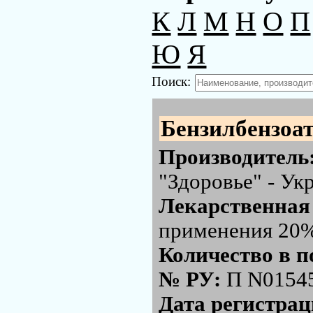
К
Л
М
Н
О
П
Ю
Я
Поиск:
Бензилбензоа
Производитель
"Здоровье" - Ук
Лекарственная
применения 20%,
Количество в п
№ РУ:
П N0154
Дата регистра