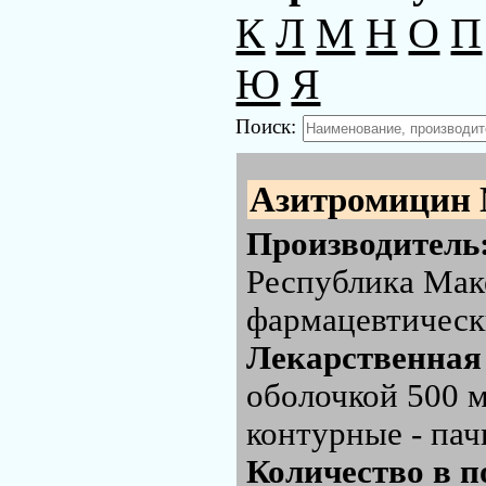
К
Л
М
Н
О
П
Ю
Я
Поиск:
Азитромицин 
Производитель
Республика Мак
фармацевтически
Лекарственная
оболочкой 500 м
контурные - па
Количество в п