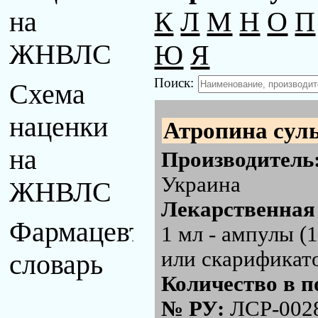
К
Л
М
Н
О
П
на
Ю
Я
ЖНВЛС
Поиск:
Схема
наценки
Атропина сул
на
Производитель
Украина
ЖНВЛС
Лекарственная
Фармацевтический
1 мл - ампулы (
или скарификат
словарь
Количество в п
№ РУ:
ЛСР-002