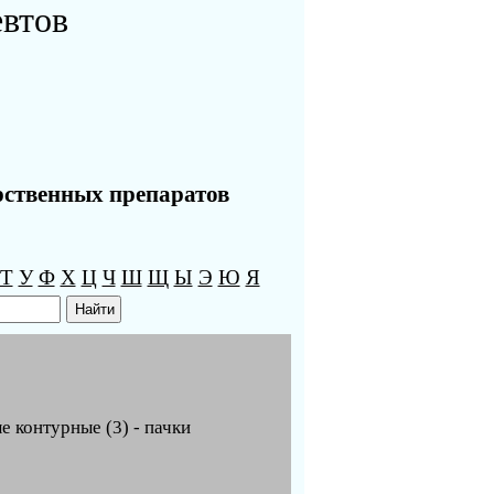
евтов
рственных препаратов
Т
У
Ф
Х
Ц
Ч
Ш
Щ
Ы
Э
Ю
Я
ые контурные (3) - пачки