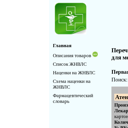
Главная
Переч
Описания товаров
для м
Список ЖНВЛС
Первая
Наценки на ЖНВЛС
Поиск
Схема наценки на
ЖНВЛС
Фармацевтический
Ате
словарь
Произ
Лекар
карто
Колич
№ РУ