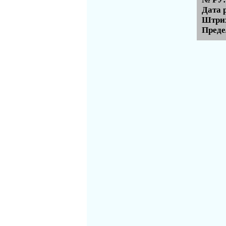
Дата 
Штрих
Преде