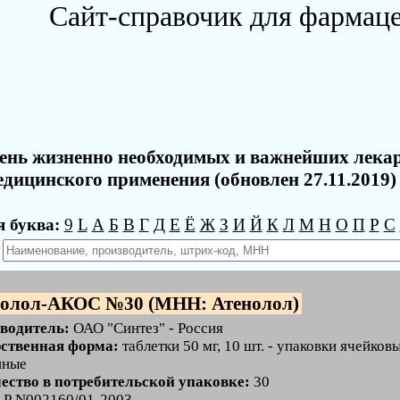
Сайт-справочик для фармац
ень жизненно необходимых и важнейших лека
едицинского применения (обновлен 27.11.2019)
 буква:
9
L
А
Б
В
Г
Д
Е
Ё
Ж
З
И
Й
К
Л
М
Н
О
П
Р
С
:
нолол-АКОС №30 (МНН: Атенолол)
водитель:
ОАО "Синтез" - Россия
ственная форма:
таблетки 50 мг, 10 шт. - упаковки ячейков
нные
ество в потребительской упаковке:
30
:
Р N002160/01-2003