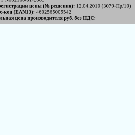
регистрации цены (№ решения):
12.04.2010 (3079-Пр/10)
-код (EAN13):
4602565005542
льная цена производителя руб. без НДС: