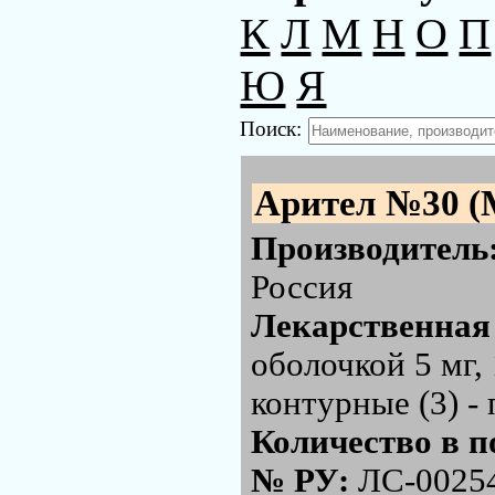
К
Л
М
Н
О
П
Ю
Я
Поиск:
Арител №30 (
Производитель
Россия
Лекарственная
оболочкой 5 мг,
контурные (3) -
Количество в п
№ РУ:
ЛС-0025