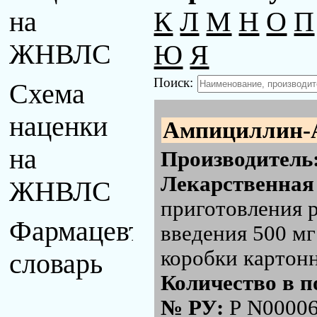
К
Л
М
Н
О
П
на
Ю
Я
ЖНВЛС
Поиск:
Схема
наценки
Ампициллин-
на
Производитель
Лекарственная
ЖНВЛС
приготовления 
Фармацевтический
введения 500 мг 
коробки картон
словарь
Количество в п
№ РУ:
Р N00006