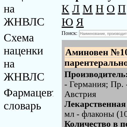
К
Л
М
Н
О
П
на
Ю
Я
ЖНВЛС
Поиск:
Схема
наценки
Аминовен №1
парентерально
на
Производитель
ЖНВЛС
- Германия; Пр.
Фармацевтический
Австрия
Лекарственная
словарь
мл - флаконы (1
Количество в п