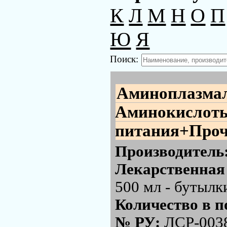
К
Л
М
Н
О
П
Ю
Я
Поиск:
Аминоплазмал
Аминокислоты
питания+Проч
Производитель
Лекарственная
500 мл - бутылк
Количество в п
№ РУ:
ЛСР-003