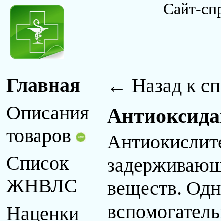
Сайт-сп
← Назад к сп
Главная
Описания
Антиоксид
товаров
Антиокислит
Список
задерживающ
ЖНВЛС
веществ. Одн
вспомогатель
Наценки