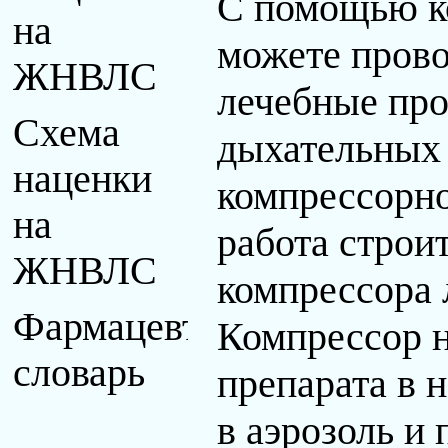
С помощью к
на
можете прово
ЖНВЛС
лечебные пр
Схема
дыхательных 
наценки
компрессорно
на
работа строи
ЖНВЛС
компрессора 
Фармацевтический
Компрессор н
словарь
препарата в н
в аэрозоль и