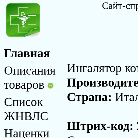
Сайт-сп
Главная
Ингалятор к
Описания
Производит
товаров
Страна:
Ита
Список
ЖНВЛС
Штрих-код:
Наценки