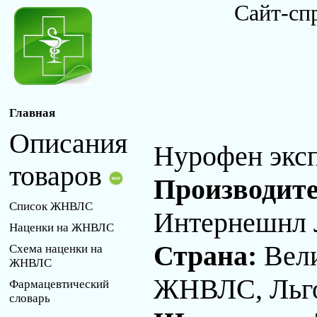
Сайт-сп
Главная
Описания
Нурофен эксп
товаров
Производит
Список ЖНВЛС
Интернешнл 
Наценки на ЖНВЛС
Страна:
Вел
Схема наценки на
ЖНВЛС
ЖНВЛС, Льго
Фармацевтический
словарь