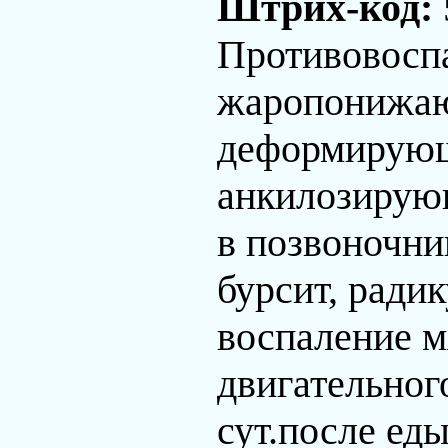
Штрих-код:
Противовоспа
жаропонижаю
деформирующ
анкилозирующ
в позвоночни
бурсит, ради
воспаление м
двигательного
сут.после еды