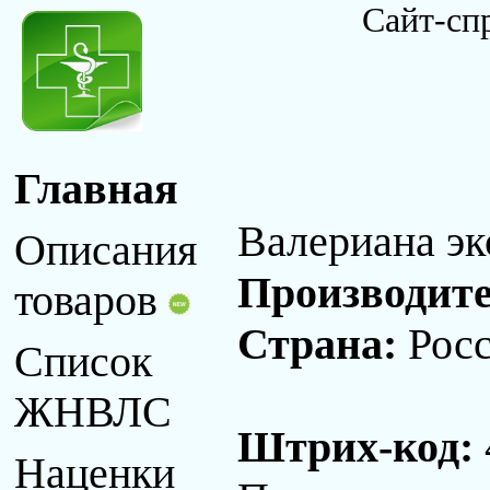
Сайт-сп
Главная
Валериана эк
Описания
Производит
товаров
Страна:
Рос
Список
ЖНВЛС
Штрих-код:
Наценки