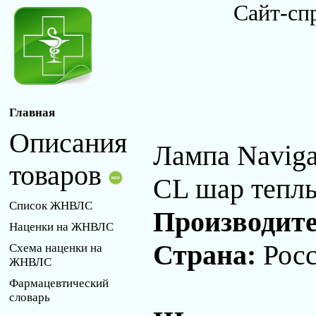
Сайт-сп
Главная
Описания
Лампа Naviga
товаров
CL шар тепл
Список ЖНВЛС
Производит
Наценки на ЖНВЛС
Страна:
Рос
Схема наценки на
ЖНВЛС
Фармацевтический
словарь