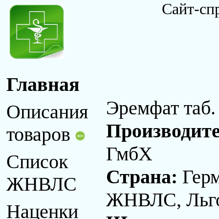
Сайт-сп
Главная
Эремфат таб.
Описания
Производит
товаров
ГмбХ
Список
Страна:
Гер
ЖНВЛС
ЖНВЛС, Льго
Наценки