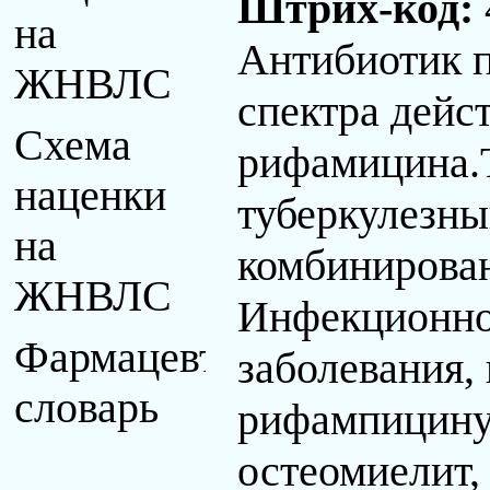
Штрих-код:
на
Антибиотик 
ЖНВЛС
спектра дейс
Схема
рифамицина.Т
наценки
туберкулезны
на
комбинирова
ЖНВЛС
Инфекционно
Фармацевтический
заболевания,
словарь
рифампицину 
остеомиелит,