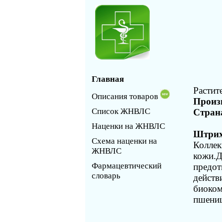
Главная
Растит
Описания товаров
Произ
Список ЖНВЛС
Стран
Наценки на ЖНВЛС
Штрих
Схема наценки на
Коллек
ЖНВЛС
кожи.Д
Фармацевтический
предот
словарь
действ
биоком
пшениц