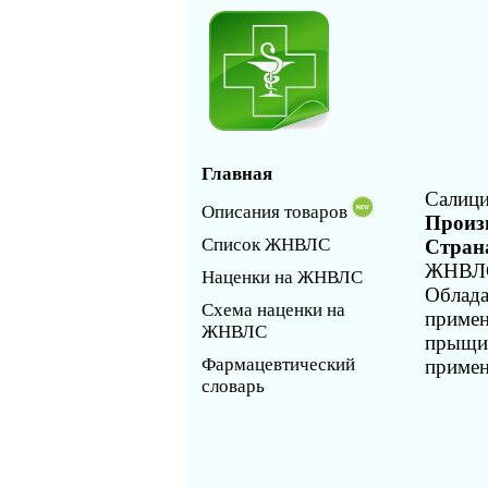
Главная
Салици
Описания товаров
Произ
Список ЖНВЛС
Стран
ЖНВЛС
Наценки на ЖНВЛС
Облада
Схема наценки на
примен
ЖНВЛС
прыщи)
Фармацевтический
примен
словарь