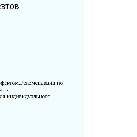
евтов
ффектом.Рекомендации по
ыпь,
ля индивидуального