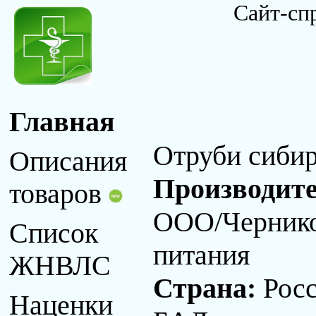
Сайт-сп
Главная
Отруби сиби
Описания
Производит
товаров
ООО/Чернико
Список
питания
ЖНВЛС
Страна:
Рос
Наценки