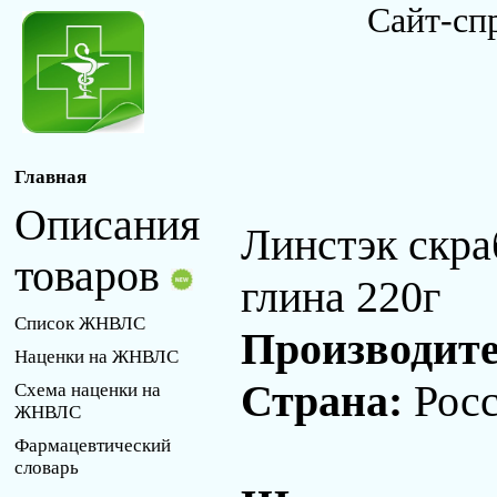
Сайт-сп
Главная
Описания
Линстэк скра
товаров
глина 220г
Список ЖНВЛС
Производит
Наценки на ЖНВЛС
Страна:
Рос
Схема наценки на
ЖНВЛС
Фармацевтический
словарь