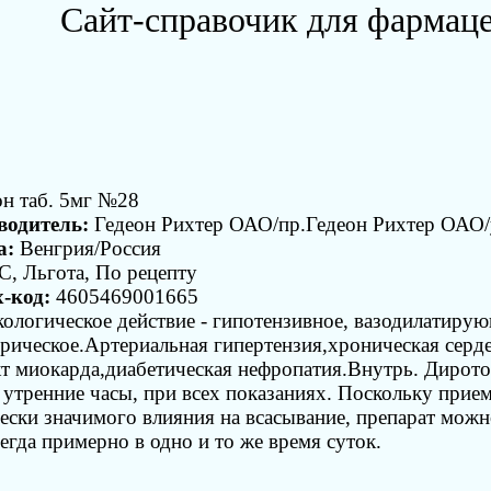
Сайт-справочик для фармац
н таб. 5мг №28
водитель:
Гедеон Рихтер ОАО/пр.Гедеон Рихтер ОАО/
а:
Венгрия/Россия
 Льгота, По рецепту
-код:
4605469001665
ологическое действие - гипотензивное, вазодилатиру
рическое.Артериальная гипертензия,хроническая серд
т миокарда,диабетическая нефропатия.Внутрь. Дирото
в утренние часы, при всех показаниях. Поскольку прие
ески значимого влияния на всасывание, препарат можн
сегда примерно в одно и то же время суток.