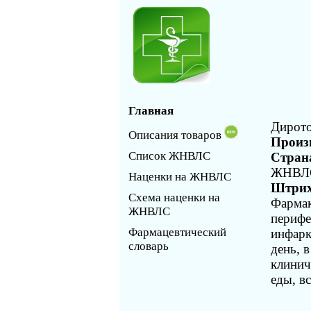
Главная
Дирото
Описания товаров
Произ
Список ЖНВЛС
Стран
ЖНВЛС,
Наценки на ЖНВЛС
Штрих
Схема наценки на
Фармак
ЖНВЛС
перифе
Фармацевтический
инфарк
словарь
день, 
клинич
еды, в