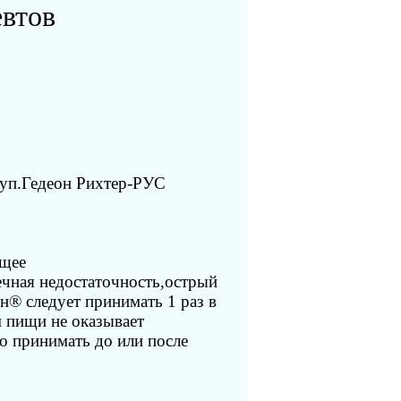
евтов
уп.Гедеон Рихтер-РУС
ющее
ечная недостаточность,острый
н® следует принимать 1 раз в
м пищи не оказывает
о принимать до или после