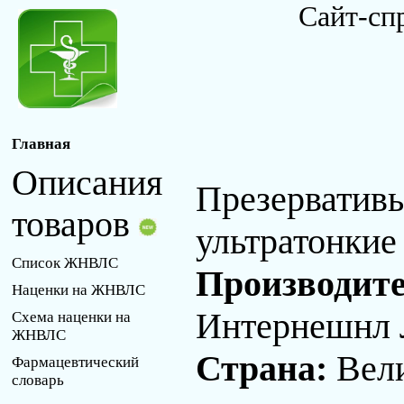
Сайт-сп
Главная
Описания
Презерватив
товаров
ультратонки
Список ЖНВЛС
Производит
Наценки на ЖНВЛС
Интернешнл 
Схема наценки на
ЖНВЛС
Страна:
Вел
Фармацевтический
словарь