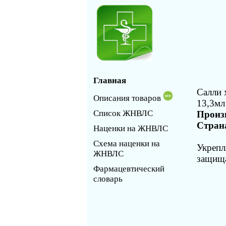
Главная
Салли 
Описания товаров
13,3мл
Список ЖНВЛС
Произ
Стран
Наценки на ЖНВЛС
Схема наценки на
Укрепл
ЖНВЛС
защища
Фармацевтический
словарь