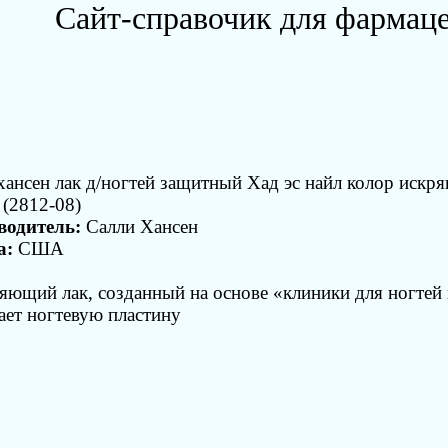
Сайт-справочик для фармац
хансен лак д/ногтей защитный Хад эс найл колор искр
 (2812-08)
водитель:
Салли Хансен
а:
США
яющий лак, созданный на основе «клиники для ногтей 
ет ногтевую пластину