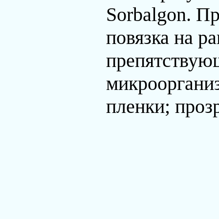
Sorbalgon. П
повязка на р
препятствую
микрооргани
пленки; проз