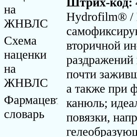
Штрих-код:
на
Hydrofilm® /
ЖНВЛС
самофиксирую
Схема
вторичной и
наценки
раздражений 
на
почти заживш
ЖНВЛС
а также при 
Фармацевтический
канюль; идеа
словарь
повязки, нап
гелеобразующ