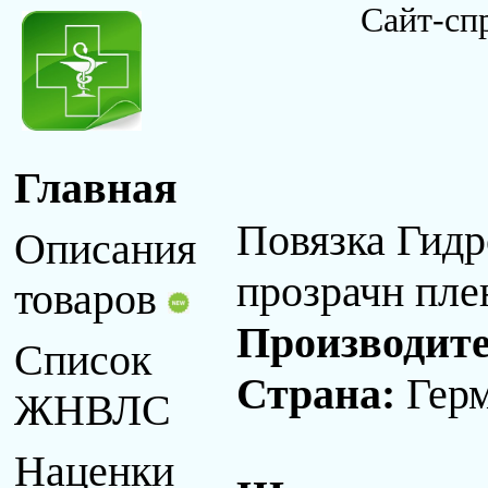
Сайт-сп
Главная
Повязка Гид
Описания
прозрачн пле
товаров
Производит
Список
Страна:
Гер
ЖНВЛС
Наценки