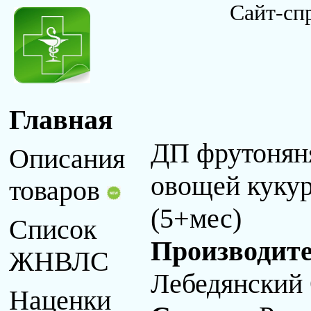
Сайт-сп
Главная
ДП фрутоняня
Описания
овощей кукур
товаров
(5+мес)
Список
Производит
ЖНВЛС
Лебедянский
Наценки