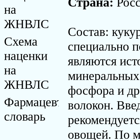
Страна:
Рос
на
ЖНВЛС
Состав: кукур
Схема
специально п
наценки
являются ист
на
минеральных 
ЖНВЛС
фосфора и др
Фармацевтический
волокон. Вве
словарь
рекомендуетс
овощей. По 